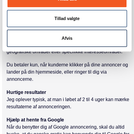
på internettet i forbindelse med søgninger. Dine Google
annoncer skal fortælle, hvem du er, hvad du tilbyder og
hvorfor kunderne skal vælge dig.
Tillad valgte
Du kan i detaljer bestemme, hvem der kan se dine
annoncer på nettet og hvornår de dukker op. Du kan
Afvis
målrette dine annoncer mod forskellige målgrupper,
geografiske områder eller specifikke interesseområder.
Du betaler kun, når kunderne klikker på dine annoncer og
lander på din hjemmeside, eller ringer til dig via
annoncerne.
Hurtige resultater
Jeg oplever typisk, at man i løbet af 2 til 4 uger kan mærke
resultaterne af annonceringen.
Hjælp at hente fra Google
Når du benytter dig af Google annoncering, skal du altid