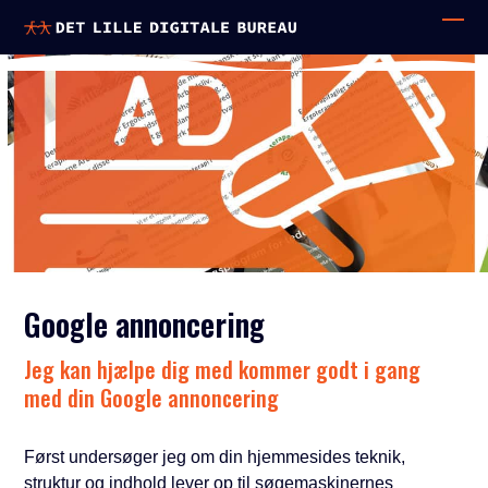
Skip
to
Ope
Clo
content
mobi
mobi
men
men
Google annoncering
Jeg kan hjælpe dig med kommer godt i gang
med din Google annoncering
Først undersøger jeg om din hjemmesides teknik,
struktur og indhold lever op til søgemaskinernes