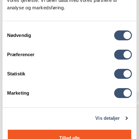
vores tjeneste. Vi deler data med vores partnere til
analyse og markedsføring.
Skriv til mig på
pelle@pellep.dk
eller brug min
kontaktformular
Samtykkevalg
Nødvendig
Bliv set af søgemaskinerne
Præferencer
Statistik
Marketing
Vis detaljer
Kort om Google annoncering
Google annoncer fungerer som alle andre annoncer – blot
Tillad alle