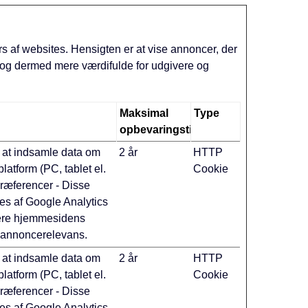
rs af websites. Hensigten er at vise annoncer, der
 og dermed mere værdifulde for udgivere og
Maksimal
Type
opbevaringstid
l at indsamle data om
2 år
HTTP
latform (PC, tablet el.
Cookie
præferencer - Disse
es af Google Analytics
imere hjemmesidens
 annoncerelevans.
l at indsamle data om
2 år
HTTP
latform (PC, tablet el.
Cookie
præferencer - Disse
es af Google Analytics