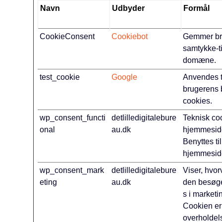
Navn
Udbyder
Formål
CookieConsent
Cookiebot
Gemmer br
samtykke-ti
domæne.
test_cookie
Google
Anvendes ti
brugerens 
cookies.
wp_consent_functi
detlilledigitalebure
Teknisk co
onal
au.dk
hjemmesid
Benyttes til
hjemmesid
wp_consent_mark
detlilledigitalebure
Viser, hvor
eting
au.dk
den besøge
s i marketi
Cookien er
overholde