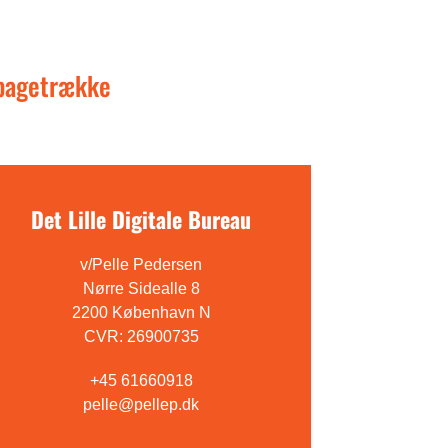
lbagetrække
Det Lille Digitale Bureau
v/Pelle Pedersen
Nørre Sidealle 8
2200 København N
CVR: 26900735
+45 61660918
pelle@pellep.dk