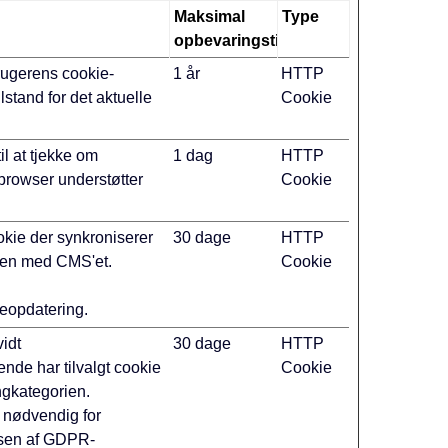
Maksimal
Type
opbevaringstid
ugerens cookie-
1 år
HTTP
lstand for det aktuelle
Cookie
l at tjekke om
1 dag
HTTP
browser understøtter
Cookie
okie der synkroniserer
30 dage
HTTP
en med CMS'et.
Cookie
eopdatering.
vidt
30 dage
HTTP
nde har tilvalgt cookie
Cookie
ngkategorien.
 nødvendig for
lsen af GDPR-