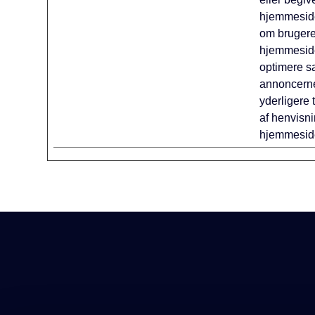
hjemmeside
om brugere
hjemmesider
optimere s
annoncernes
yderligere t
af henvisn
hjemmesid