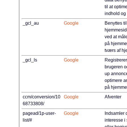
til at opt
indhold og
_gcl_au
Google
Benyttes til
hjemmeside
ved at mål
på hjemme
tværs af h
_gcl_ls
Google
Registrere
brugeren 
up annoncer
optimere a
på hjemme
ccm/conversion/10
Google
Afventer
68733808/
pagead/1p-user-
Google
Indsamler 
list/#
interesse i
eller begi