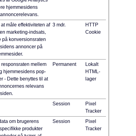
imere hjemmesidens
 annoncerelevans.
 at måle effektiviteten af
3 mdr.
HTTP
n marketing-indsats,
Cookie
e på konversionsraten
sidens annoncer på
jemmesider.
r responsraten mellem
Permanent
Lokalt
og hjemmesidens pop-
HTML-
 - Dette benyttes til at
lager
nnoncernes relevans
siden.
Session
Pixel
Tracker
data om brugerens
Session
Pixel
 specifikke produkter
Tracker
venheder på tværs af