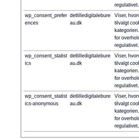
regulativet
wp_consent_prefer
detlilledigitalebure
Viser, hvo
ences
au.dk
tilvalgt co
kategorien
for overho
regulativet.
wp_consent_statist
detlilledigitalebure
Viser, hvo
ics
au.dk
tilvalgt coo
kategorien
for overho
regulativet.
wp_consent_statist
detlilledigitalebure
Viser, hvo
ics-anonymous
au.dk
tilvalgt coo
kategorien
for overho
regulativet.