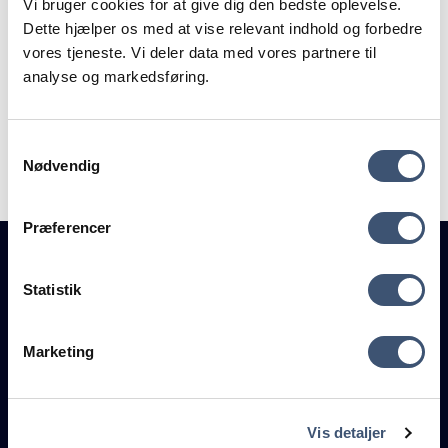
Vi bruger cookies for at give dig den bedste oplevelse.
Jeg har modtaget din besked og vil kontakte
Dette hjælper os med at vise relevant indhold og forbedre
dig hurtigst muligt
vores tjeneste. Vi deler data med vores partnere til
analyse og markedsføring.
Har du akut behov for hjælp?
Du skal endelig ringe til mig, hvis du har akutte
problemer med din hjemmeside:
61660918
Samtykkevalg
Nødvendig
Jeg behandler alle henvendelser fortroligt og med
den største respekt.
Præferencer
Statistik
Marketing
v/Pelle Pedersen
Vis detaljer