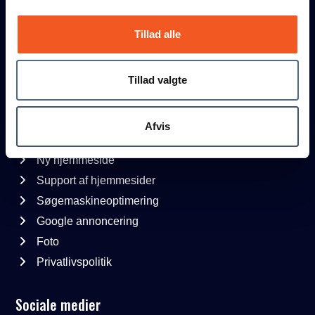
Nørre Sidealle 8
2200 København N
Tillad alle
CVR: 26900735
+45 61660918
Tillad valgte
pelle@pellep.dk
Læs mere
Afvis
Ny hjemmeside
Support af hjemmesider
Søgemaskineoptimering
Google annoncering
Foto
Privatlivspolitik
Sociale medier